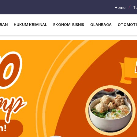
Home
T
URAN
HUKUM KRIMINAL
EKONOMI BISNIS
OLAHRAGA
OTOMOTI