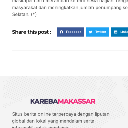
maskapai baru merambah ke Indonesia bagian Tenga
masyarakat dan meningkatkan jumlah penumpang ser
Selatan. (*)
Share this post :
Facebook
Twitter
Link
Situs berita online terpercaya dengan liputan
global dan lokal yang mendalam serta
informatif untuk pembaca.