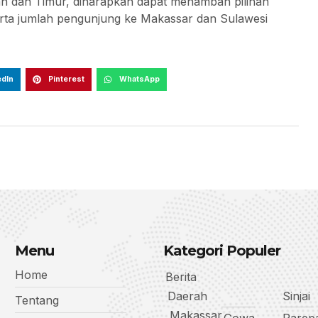
h dan Timur, diharapkan dapat menambah pilihan
ta jumlah pengunjung ke Makassar dan Sulawesi
edIn
Pinterest
WhatsApp
Menu
Kategori Populer
Home
Berita
Daerah
Sinjai
Tentang
Makassar
Gowa
Parep