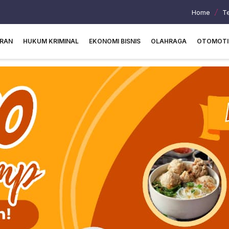
Home
T
URAN
HUKUM KRIMINAL
EKONOMI BISNIS
OLAHRAGA
OTOMOTI