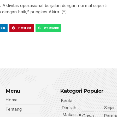
 Aktivitas operasional berjalan dengan normal seperti
n dengan baik,” pungkas Akira. (*)
edIn
Pinterest
WhatsApp
Menu
Kategori Populer
Home
Berita
Daerah
Sinjai
Tentang
Makassar
Gowa
Parep