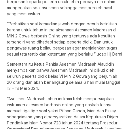
berpesan kepada peserta untuk lebih percaya diri dalam
mengerjakan soal asesmen sehingga memperoleh hasil
yang memuaskan.
“Perhatikan soal kemudian jawab dengan penuh ketelitian
karena untuk tahun ini pelaksanaan Asesmen Madrasah di
MIN 2 Gowa berbasis Online yang tentunya ada kesulitan
tersendiri yang dihadapi setiap peserta didik. Dan untuk
pengawas ruang beliau berpesan agar menjalankan tugas
sesuai tata tertib dan ketentuan yang berlaku ” ucap Hj Darni
Sementara itu Ketua Panitia Asesmen Madrasah Alauddin
menyampaikan bahwa Asesmen Madrasah ini diikuti oleh
seluruh peserta didik kelas VI MIN 2 Gowa yang berjumlah
20 orang dan akan berlangsung selama 6 hari mulai tanggal
13 – 18 Mei 2024.
“Asesmen Madrasah tahun ini kami telah mempersiapkan
instrumen asesmen berbasis online yang naskah tesnya
memuat tiga tipe soal yakni Pilihan Ganda, Isian dan Essay
sebagaimana yang dipersyaratkan dalam Keputusan Dirjen
Pendidikan Islam Nomor 723 tahun 2024 tentang Prosedur
Operasional Penyelenggaraan Asesmen Madrasah “ ungkap