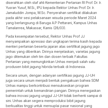
diserahkan oleh staf ahli Kementerian Pertanian RI Prof. Dr. Ir.
Yusran Yusuf, M.Si., IPU kepada Rektor Unhas Prof. Dr. Ir.
Jamaluddin Jompa, M.Sc. Penyerahan sertifikat dilakukan
pada akhir sesi pelaksanaan wisuda periode Maret 2024
yang berlangsung di Baruga A.P Pettarani, Kampus Unhas
Tamalanrea, Makassar, Kamis (28/03).
Pada kesempatan tersebut, Rektor Unhas Prof JJ
menyampaikan apresiasi dan ungkapan terima kasih kepada
menteri pertanian beserta jajaran atas sertifikat jagung jago
Unhas yang diberikan. Dirinya menjelaskan, varietas jagung
jago ditemukan oleh tim dan dosen terbaik Fakultas
Pertanian yang memungkinkan Unhas menjadi salah satu
produsen bibit jagung hibrida terbaik di Indonesia.
Secara umum, dengan adanyan sertifikasi jagung JJ-UH
juga secara umum menjadi bentuk pengakuan bahwa SDM
Unhas mampu berkontribusi mensukseskan program
pemerintah untuk kemandirian pangan. Dirinya menegaskan
bahwa inovasi jagung unggul JJ-UH tidak berhenti sampai di
sini. Unhas akan segera memproduksi bibit jagung
berkualitas tinggi untuk mensuplai pasar nasional yang