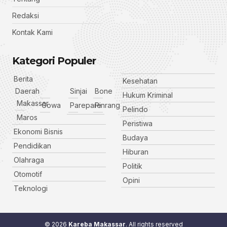
Redaksi
Kontak Kami
Kategori Populer
Berita
Kesehatan
Daerah
Sinjai
Bone
Hukum Kriminal
Makassar
Gowa
Parepare
Pinrang
Pelindo
Maros
Peristiwa
Ekonomi Bisnis
Budaya
Pendidikan
Hiburan
Olahraga
Politik
Otomotif
Opini
Teknologi
© 2026
Kareba Makassar
. All rights reserved