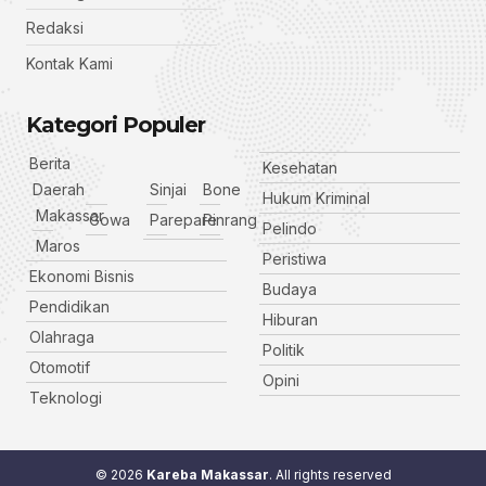
Redaksi
Kontak Kami
Kategori Populer
Berita
Kesehatan
Daerah
Sinjai
Bone
Hukum Kriminal
Makassar
Gowa
Parepare
Pinrang
Pelindo
Maros
Peristiwa
Ekonomi Bisnis
Budaya
Pendidikan
Hiburan
Olahraga
Politik
Otomotif
Opini
Teknologi
© 2026
Kareba Makassar
. All rights reserved