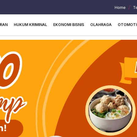
Home
T
URAN
HUKUM KRIMINAL
EKONOMI BISNIS
OLAHRAGA
OTOMOTI