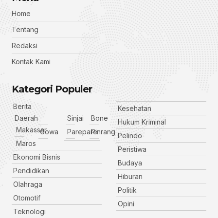
Home
Tentang
Redaksi
Kontak Kami
Kategori Populer
Berita
Kesehatan
Daerah
Sinjai
Bone
Hukum Kriminal
Makassar
Gowa
Parepare
Pinrang
Pelindo
Maros
Peristiwa
Ekonomi Bisnis
Budaya
Pendidikan
Hiburan
Olahraga
Politik
Otomotif
Opini
Teknologi