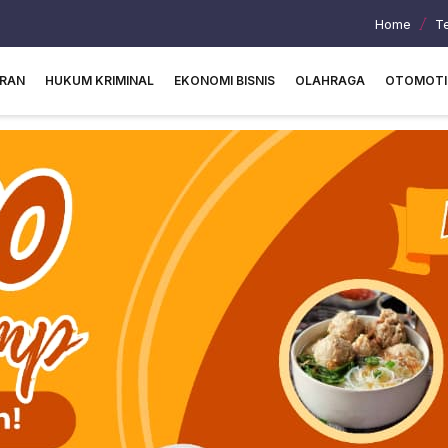
Home
T
URAN
HUKUM KRIMINAL
EKONOMI BISNIS
OLAHRAGA
OTOMOTI