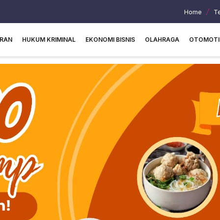
Home
T
URAN
HUKUM KRIMINAL
EKONOMI BISNIS
OLAHRAGA
OTOMOTI