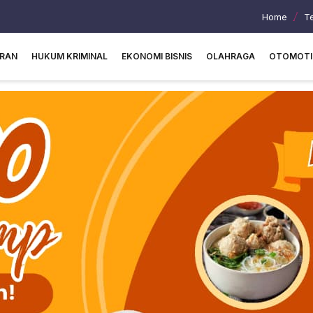
Home
T
URAN
HUKUM KRIMINAL
EKONOMI BISNIS
OLAHRAGA
OTOMOTI