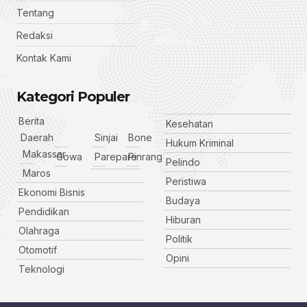
Tentang
Redaksi
Kontak Kami
Kategori Populer
Berita
Kesehatan
Daerah
Sinjai
Bone
Hukum Kriminal
Makassar
Gowa
Parepare
Pinrang
Pelindo
Maros
Peristiwa
Ekonomi Bisnis
Budaya
Pendidikan
Hiburan
Olahraga
Politik
Otomotif
Opini
Teknologi