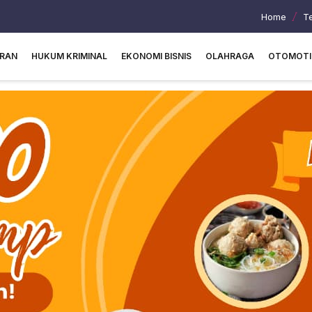
Home
T
URAN
HUKUM KRIMINAL
EKONOMI BISNIS
OLAHRAGA
OTOMOTI