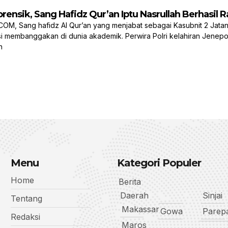
orensik, Sang Hafidz Qur’an Iptu Nasrullah Berhasil
 Sang hafidz Al Qur’an yang menjabat sebagai Kasubnit 2 Jatanras
 membanggakan di dunia akademik. Perwira Polri kelahiran Jenepont
n
Menu
Kategori Populer
Home
Berita
Daerah
Sinjai
Tentang
Makassar
Gowa
Parep
Redaksi
Maros