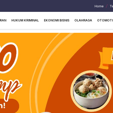
Home
T
URAN
HUKUM KRIMINAL
EKONOMI BISNIS
OLAHRAGA
OTOMOTI