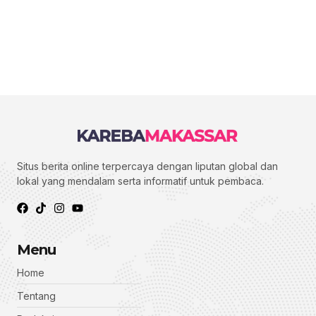
Situs berita online terpercaya dengan liputan global dan
lokal yang mendalam serta informatif untuk pembaca.
Menu
Home
Tentang