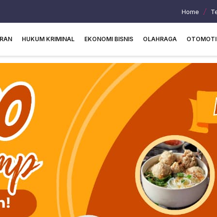
Home
T
URAN
HUKUM KRIMINAL
EKONOMI BISNIS
OLAHRAGA
OTOMOTI