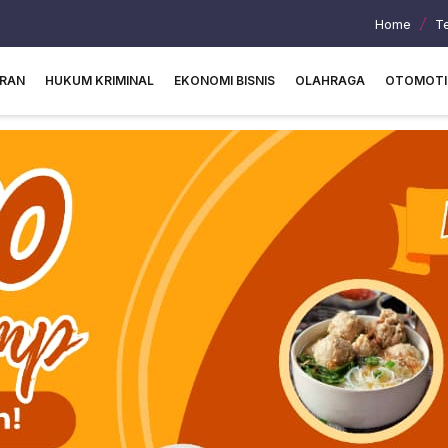
Home
T
URAN
HUKUM KRIMINAL
EKONOMI BISNIS
OLAHRAGA
OTOMOTI