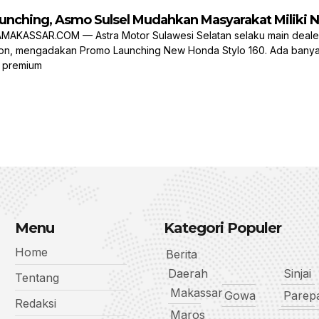
unching, Asmo Sulsel Mudahkan Masyarakat Miliki 
KASSAR.COM — Astra Motor Sulawesi Selatan selaku main dealer s
on, mengadakan Promo Launching New Honda Stylo 160. Ada bany
k premium
Menu
Kategori Populer
Home
Berita
Daerah
Sinjai
Tentang
Makassar
Gowa
Parep
Redaksi
Maros