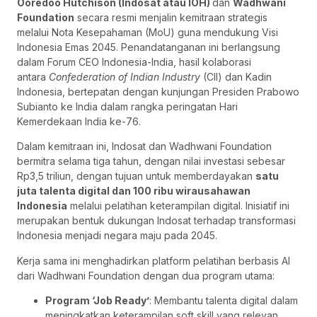
Ooredoo Hutchison (Indosat atau IOH)
dan
Wadhwani
Foundation
secara resmi menjalin kemitraan strategis
melalui Nota Kesepahaman (MoU) guna mendukung Visi
Indonesia Emas 2045. Penandatanganan ini berlangsung
dalam Forum CEO Indonesia-India, hasil kolaborasi
antara
Confederation of Indian Industry
(CII) dan Kadin
Indonesia, bertepatan dengan kunjungan Presiden Prabowo
Subianto ke India dalam rangka peringatan Hari
Kemerdekaan India ke-76.
Dalam kemitraan ini, Indosat dan Wadhwani Foundation
bermitra selama tiga tahun, dengan nilai investasi sebesar
Rp3,5 triliun, dengan tujuan untuk memberdayakan
satu
juta talenta digital dan 100 ribu wirausahawan
Indonesia
melalui pelatihan keterampilan digital. Inisiatif ini
merupakan bentuk dukungan Indosat terhadap transformasi
Indonesia menjadi negara maju pada 2045.
Kerja sama ini menghadirkan platform pelatihan berbasis AI
dari Wadhwani Foundation dengan dua program utama:
Program ‘Job Ready’
: Membantu talenta digital dalam
meningkatkan keterampilan soft skill yang relevan