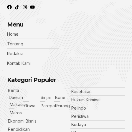
Menu
Home
Tentang
Redaksi
Kontak Kami
Kategori Populer
Berita
Kesehatan
Daerah
Sinjai
Bone
Hukum Kriminal
Makassar
Gowa
Parepare
Pinrang
Pelindo
Maros
Peristiwa
Ekonomi Bisnis
Budaya
Pendidikan