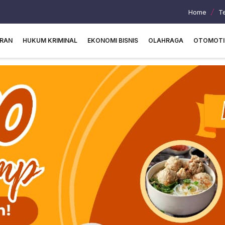
Home
T
URAN
HUKUM KRIMINAL
EKONOMI BISNIS
OLAHRAGA
OTOMOTI