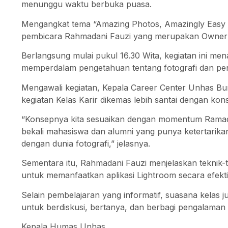
menunggu waktu berbuka puasa.
Mengangkat tema “Amazing Photos, Amazingly Easy wit
pembicara Rahmadani Fauzi yang merupakan Owner K
Berlangsung mulai pukul 16.30 Wita, kegiatan ini me
memperdalam pengetahuan tentang fotografi dan pen
Mengawali kegiatan, Kepala Career Center Unhas Bu
kegiatan Kelas Karir dikemas lebih santai dengan kon
“Konsepnya kita sesuaikan dengan momentum Ramadan. 
bekali mahasiswa dan alumni yang punya ketertarikan
dengan dunia fotografi,” jelasnya.
Sementara itu, Rahmadani Fauzi menjelaskan teknik-te
untuk memanfaatkan aplikasi Lightroom secara efekti
Selain pembelajaran yang informatif, suasana kelas j
untuk berdiskusi, bertanya, dan berbagi pengalaman s
Kepala Humas Unhas